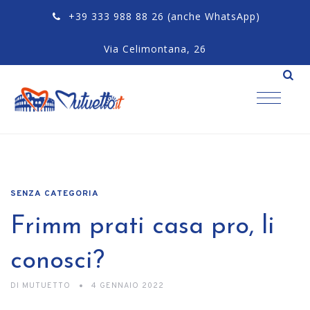
+39 333 988 88 26
(anche WhatsApp)
Via Celimontana, 26
SENZA CATEGORIA
Frimm prati casa pro, li
conosci?
DI
MUTUETTO
4 GENNAIO 2022