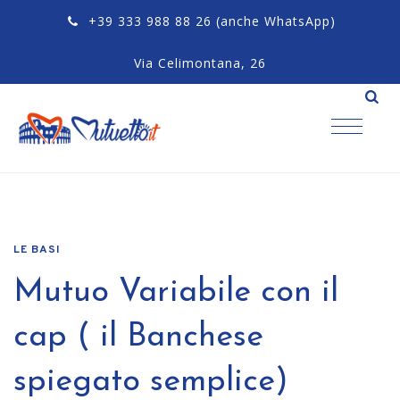
+39 333 988 88 26
(anche WhatsApp)
Via Celimontana, 26
LE BASI
Mutuo Variabile con il
cap ( il Banchese
spiegato semplice)