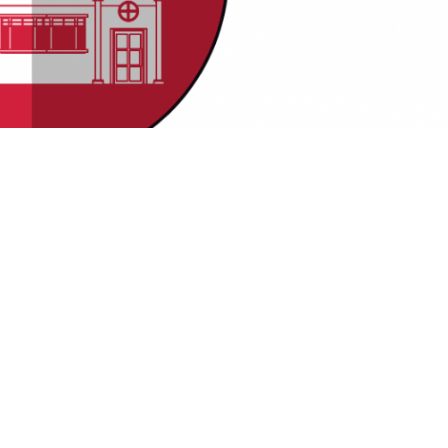
ervata a chi PENSA DI COMPRARE CASA ENTRO QUEST'ANNO.
PROSSIMI 6 MESI MUTUETTO HA LA SOLUZIONE CHE TI
CON UN VANTAGGIO CHE DA SOLO NON RIUSCIRESTI AD