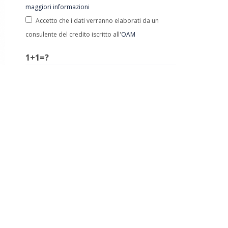
maggiori informazioni
Accetto che i dati verranno elaborati da un
consulente del credito iscritto all'
OAM
1+1=?
(*) I dati contrassegnati con l'asterisco sono
obbligatori.
LE ULTIME DI MUTUETTO