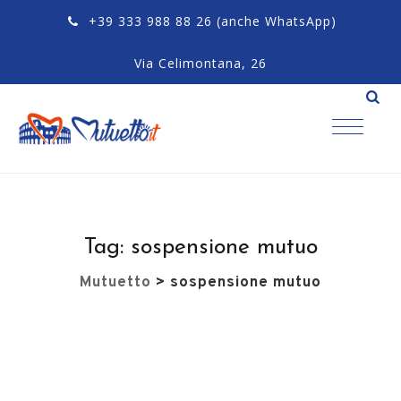
+39 333 988 88 26
(anche WhatsApp)
Via Celimontana, 26
Tag:
sospensione mutuo
Mutuetto
>
sospensione mutuo