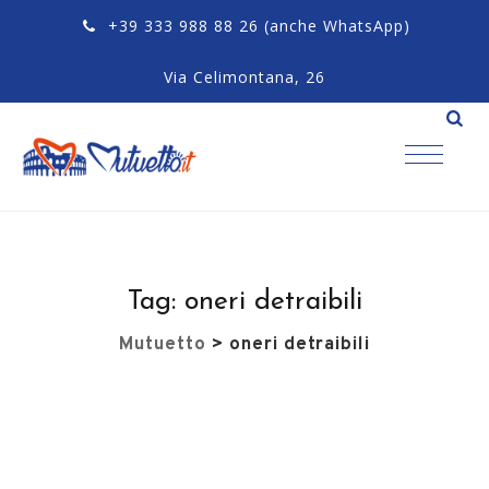
+39 333 988 88 26
(anche WhatsApp)
Via Celimontana, 26
Tag:
oneri detraibili
Mutuetto
>
oneri detraibili